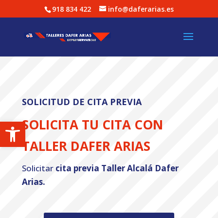
918 834 422
info@daferarias.es
SOLICITUD DE CITA PREVIA
Abrir barra de herramientas
SOLICITA TU CITA CON
TALLER
DAFER ARIAS
Solicitar
cita previa
Taller Alcalá Dafer
Arias.